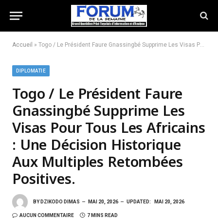
Accueil
»
Togo / Le Président Faure Gnassingbé Supprime Les Visas Pour Tous Les Africains : Une Décision Historique Aux Multiples Retombées Positives.
DIPLOMATIE
Togo / Le Président Faure
Gnassingbé Supprime Les
Visas Pour Tous Les Africains
: Une Décision Historique
Aux Multiples Retombées
Positives.
BY
DZIKODO DIMAS
MAI 20, 2026
UPDATED:
MAI 20, 2026
AUCUN COMMENTAIRE
7 MINS READ